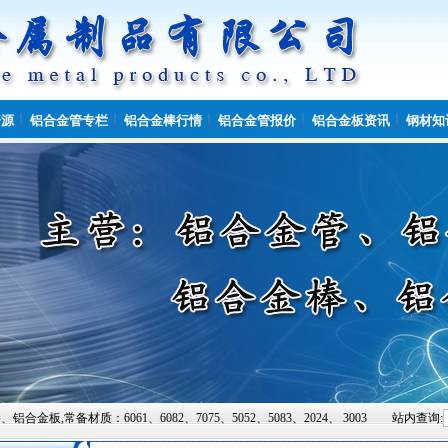
资源
铝合金管专栏
铝合金棒行情
铝合金管报价
铝合金板资讯
钢材知
6061、6082、7075、5052、5083、2024、 3003.咨询热线:15864931
站内查询: