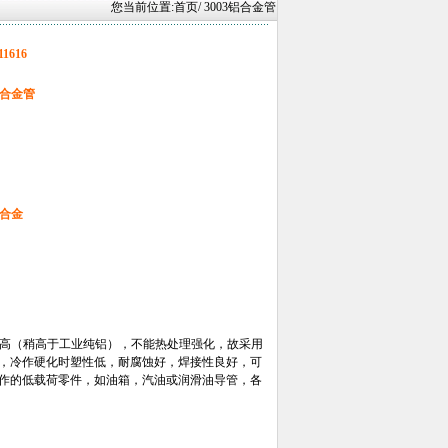
您当前位置:
首页
/ 3003铝合金管
11616
铝合金管
铝合金
不高（稍高于工业纯铝），不能热处理强化，故采用
，冷作硬化时塑性低，耐腐蚀好，焊接性良好，可
作的低载荷零件，如油箱，汽油或润滑油导管，各