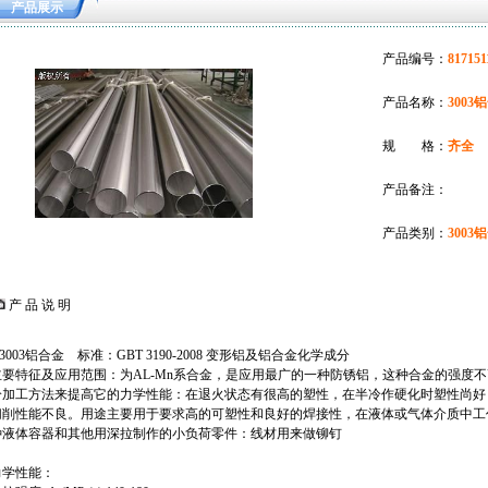
产品展示
产品编号：
817151
产品名称：
3003
规 格：
齐全
产品备注：
产品类别：
3003
产 品 说 明
003铝合金 标准：GBT 3190-2008 变形铝及铝合金化学成分
主要特征及应用范围：为AL-Mn系合金，是应用最广的一种防锈铝，这种合金的强度
冷加工方法来提高它的力学性能：在退火状态有很高的塑性，在半冷作硬化时塑性尚好
切削性能不良。用途主要用于要求高的可塑性和良好的焊接性，在液体或气体介质中工
种液体容器和其他用深拉制作的小负荷零件：线材用来做铆钉
力学性能：