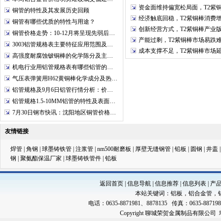
资金面维持偏宽松局面，T2紫
铝合金管
38*4.5-6-7-
铜管的特性及其发展历史回顾
经济触底回稳，T2紫铜棒消费
铝合金管
36*3.5-5-
铜管有哪些优质的特性与用途？
创新经营方式，T2紫铜棒产业
铜管价格走势：10-12月将呈现先弱后…
铝合金管
34*4-5-6
产能过剩，T2紫铜棒市场易跌
3003铝管规格表主要特征应用范围及…
铝合金管
32*3.5-4-5
成本支撑不足，T2紫铜棒市场
高强度耐腐蚀铍铜棒的化学陈分及主…
铝合金管
28*3-3.5-4
机电行业用铝管规格表有哪些铝管的…
铝管
25*2.5-3-4
气压表弹簧用H62黄铜棒化学成分及热…
铝管
24*2.5-3-4
铝管规格及9月6日铝管行情分析：价…
铝管
20*2-2.5-
铝管规格1.5-10MM铝管的特性及表面…
铝管
18*2-3-4
7月30日钢市快讯：沈阳地区铜管价格…
铝合金管
16*1.5-2.
友情链接
铝管
14*1.5-2.
铝管
12*1-1.5-
焊管
|
角钢
|
球墨铸铁管
|
注浆管
|
nm500耐磨板
|
厚壁无缝钢管
|
铅板
|
圆钢
|
井盖
铝合金管
127*4.5
钢
|
聚氨酯保温厂家
|
球墨铸铁管件
|
铅板
返回首页
|
信息导航
|
信息推荐
|
信息列表
|
产
本站关键词：
铝板
，
铝合金管
，
电话：0635-8871981、8878135 传真：0635-88719
Copyright 聊城荣贺金属制品有限