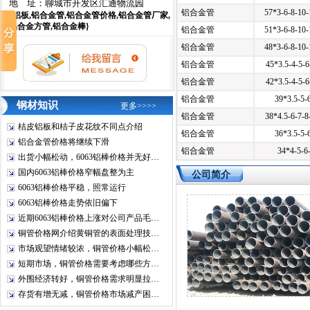
地 址：聊城市开发区汇通物流园
铝合金管
57*3-6-8-10
{铝板,铝合金管,铝合金管价格,铝合金管厂家,
铝合金管
51*3-6-8-10
铝合金方管,铝合金棒}
铝合金管
48*3-6-8-10
铝合金管
45*3.5-4-5-
铝合金管
42*3.5-4-5-
铝合金管
39*3.5-5-
钢材知识
更多>>>>
铝合金管
38*4.5-6-7-
桔皮铝板和桔子皮花纹不同点介绍
铝合金管
36*3.5-5-
铝合金管价格将继续下滑
铝合金管
34*4-5-6
出货小幅松动，6063铝棒价格并无好…
铝合金管
32*3.5-4-5
国内6063铝棒价格窄幅盘整为主
公司简介
铝合金管
28*3-3.5-4
6063铝棒价格平稳，照常运行
铝管
25*2.5-3-4
6063铝棒价格走势依旧偏下
铝管
24*2.5-3-4
近期6063铝棒价格上涨对公司产品毛…
铝管
20*2-2.5-
铜管价格网介绍黄铜管的表面处理技…
市场观望情绪较浓，铜管价格小幅松…
铝管
18*2-3-4
短期市场，铜管价格需要考虑哪些方…
铝合金管
16*1.5-2.
外围经济转好，铜管价格需求明显拉…
铝管
14*1.5-2.
存货有增无减，铜管价格市场减产困…
铝管
12*1-1.5-