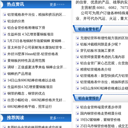
的信誉、优质的产品、雄厚的
铝合金管
127*4.5
热点资讯
更多>>>>
主营材质:6061、6082、7075、5
铝合金管
127*4.5
公司可为用户订做各种特殊规
铝管规格表中冷拉，精抽和挤压的区…
业、并可代办汽运、火运，量大
铝合金管
121*4.5
铝业的分类
铝合金管
114*4.5
铝合金管价格将继续下滑
铝合金管专栏
铝合金管
108*4.5
生益科技 4.5亿增资覆铜板项目
无缝铝管和有缝性能方面的区
铝合金管
102*4.5
5月25日各地铜材市场紫铜棒 黄铜棒…
铝板冲裁模间隙是多少呢？
铝合金管
95*4.5
亚太科技子公司获耐海水腐蚀铝管专…
穿孔铝板吊顶施工要求
外径16壁厚16mm铝管-铝管价格表
铝合金管
89*4.5
铝管焊接需要考虑的几项内容
黄铜板的特性及适用范围
铝合金管
83*4.5-
铝合金管厂家心态悲观，出货
调研：正值盛夏淡季来临 铜棒企业开…
铝合金管
78*4-4.
精密铝管规格表介绍
铜棒的产品用途
铝合金管
铝管规格表：新型快插式方铝
73*4-4.
14日山东6063铝棒价格难以企稳
铝管规格表中冷拉，精抽和挤
铝合金管
70*4.5-
生益科技4.5亿增资覆铜板项目
14日山东6063铝棒价格难以企
铝合金管
57*3-6-8-10
铜管的概念，铜管的优点
铝合金管
51*3-6-8-10
铝合金管报价
出货小幅松动，6063铝棒价格并无好…
铝合金管
48*3-6-8-10
6063铝棒价格平稳，照常运行
铝合金管终端需求逐步停滞
铝合金管
45*3.5-4-5-
国内铜管价格走势稍显分歧
推荐阅读
更多>>>>
铝合金管
42*3.5-4-5-
19日t2紫铜棒，紫铜管价格
铝合金管
39*3.5-5-
25日乌市铜管价格暂稳，成交
本周铝合金管价格弱势难改成交低迷…